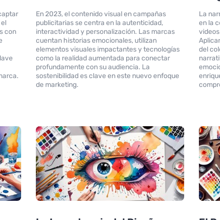
captar
En 2023, el contenido visual en campañas
La nar
 el
publicitarias se centra en la autenticidad,
en la 
s con
interactividad y personalización. Las marcas
videos
e
cuentan historias emocionales, utilizan
Aplica
elementos visuales impactantes y tecnologías
del col
clave
como la realidad aumentada para conectar
narrat
profundamente con su audiencia. La
emocio
marca.
sostenibilidad es clave en este nuevo enfoque
enriqu
de marketing.
compro