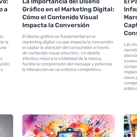
vo:
La Importancia del Diseño
El P
o a
Gráfico en el Marketing Digital:
Info
Cómo el Contenido Visual
Marc
Impacta la Conversión
Capt
Con
to
El diseño gráfico es fundamental en el
do la
marketing digital, ya que impacta la conversión
Las im
 una
al captar la atención del consumidor a través
narrat
de contenido visual atractivo. Un diseño
atenci
os
efectivo mejora la visibilidad de la marca,
conexi
ación,
facilita la comprensión del mensaje y potencia
compre
 y
la interacción en un entorno competitivo.
Implem
clave 
compet
públic