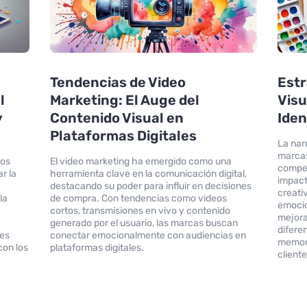
Tendencias de Video
Estr
l
Marketing: El Auge del
Visu
y
Contenido Visual en
Iden
Plataformas Digitales
La nar
marcas
ios
El video marketing ha emergido como una
compet
r la
herramienta clave en la comunicación digital,
impact
o
destacando su poder para influir en decisiones
creati
la
de compra. Con tendencias como videos
emocio
cortos, transmisiones en vivo y contenido
mejora
generado por el usuario, las marcas buscan
difere
les
conectar emocionalmente con audiencias en
memora
con los
plataformas digitales.
cliente