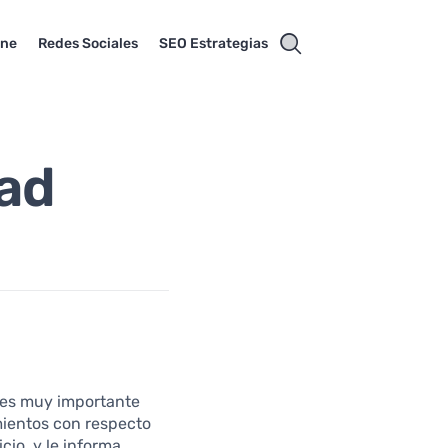
ine
Redes Sociales
SEO Estrategias
dad
d es muy importante
imientos con respecto
cio, y le informa