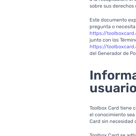
sobre sus derechos d
Este documento expl
pregunta o necesita
https://toolboxcar
junto con los Térmi
https://toolboxcar
del Generador de Pol
Informa
usuari
Toolbox Card tiene 
el conocimiento sea 
Card sin necesidad 
Toolbox Card se adhi