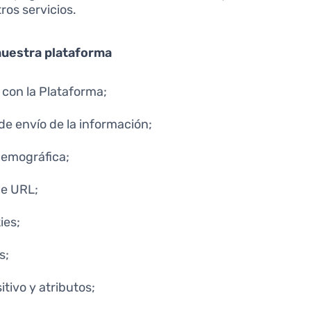
ros servicios.
nuestra plataforma
 con la Plataforma;
de envío de la información;
demográfica;
de URL;
ies;
s;
itivo y atributos;