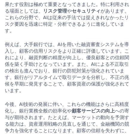
果たす役割は極めて重要となってきました。特に利用され
る場面としては、
リスク管理
や
セキュリティ
があります。
これらの分野で、AIは従来の手法では捉えきれなかったリ
スク要因を迅速に特定・分析できるように進化していま
す。
例えば、大手銀行では、AIを用いた融資審査システムを導
入し、顧客の信用リスクをより正確に評価しています。こ
れにより、融資判断の精度が向上し、優良顧客との信頼関
係を築く手助けとなっています。また、AIによる不正取引
の検出も進んでおり、銀行の防犯対策が強化されていま
す。銀行がリアルタイムで取引データを分析し、不正の兆
候を早期に発見することで、顧客資産の保護が強化されて
います。
今後、AI技術の発展に伴い、これらの機能はさらに高精度
化し、銀行業務全般の効率化や
顧客サービスの向上
への寄
与が期待されます。たとえば、マーケットの動向を予測す
る能力は、資産運用戦略の見直しを通じて、金融機関の競
争力を強化することになります。顧客の信頼を失わずに、