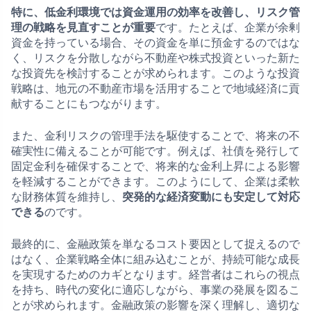
特に、低金利環境では資金運用の効率を改善し、リスク管
理の戦略を見直すことが重要
です。たとえば、企業が余剰
資金を持っている場合、その資金を単に預金するのではな
く、リスクを分散しながら不動産や株式投資といった新た
な投資先を検討することが求められます。このような投資
戦略は、地元の不動産市場を活用することで地域経済に貢
献することにもつながります。
また、金利リスクの管理手法を駆使することで、将来の不
確実性に備えることが可能です。例えば、社債を発行して
固定金利を確保することで、将来的な金利上昇による影響
を軽減することができます。このようにして、企業は柔軟
な財務体質を維持し、
突発的な経済変動にも安定して対応
できる
のです。
最終的に、金融政策を単なるコスト要因として捉えるので
はなく、企業戦略全体に組み込むことが、持続可能な成長
を実現するためのカギとなります。経営者はこれらの視点
を持ち、時代の変化に適応しながら、事業の発展を図るこ
とが求められます。金融政策の影響を深く理解し、適切な