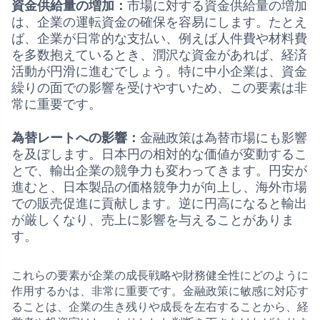
資金供給量の増加：
市場に対する資金供給量の増加
は、企業の運転資金の確保を容易にします。たとえ
ば、企業が日常的な支払い、例えば人件費や材料費
を多数抱えているとき、潤沢な資金があれば、経済
活動が円滑に進むでしょう。特に中小企業は、資金
繰りの面での影響を受けやすいため、この要素は非
常に重要です。
為替レートへの影響：
金融政策は為替市場にも影響
を及ぼします。日本円の相対的な価値が変動するこ
とで、輸出企業の競争力も変わってきます。円安が
進むと、日本製品の価格競争力が向上し、海外市場
での販売促進に貢献します。逆に円高になると輸出
が厳しくなり、売上に影響を与えることがありま
す。
これらの要素が企業の成長戦略や財務健全性にどのように
作用するかは、非常に重要です。金融政策に敏感に対応す
ることは、企業の生き残りや成長を左右することから、経