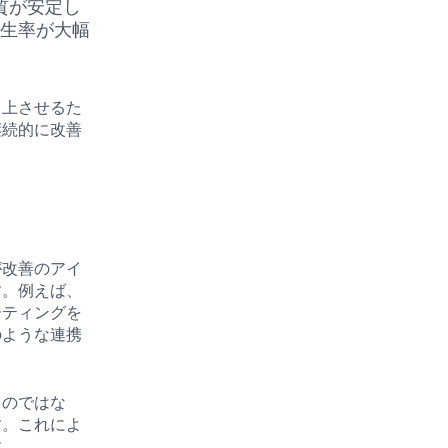
質が安定し
発生率が大幅
向上させるた
継続的に改善
が改善のアイ
す。例えば、
ーティングを
のような連携
るのではな
す。これによ
す。