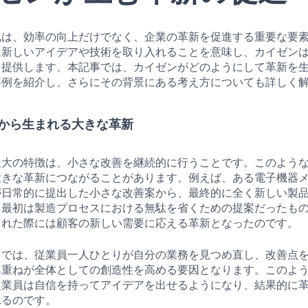
化は、効率の向上だけでなく、企業の革新を促進する重要な要
は新しいアイデアや技術を取り入れることを意味し、カイゼン
を提供します。本記事では、カイゼンがどのようにして革新を
事例を紹介し、さらにその背景にある考え方についても詳しく
から生まれる大きな革新
最大の特徴は、小さな改善を継続的に行うことです。このよう
大きな革新につながることがあります。例えば、ある電子機器
が日常的に提出した小さな改善案から、最終的に全く新しい製
。最初は製造プロセスにおける無駄を省くための提案だったも
された際には顧客の新しい需要に応える革新となったのです。
スでは、従業員一人ひとりが自分の業務を見つめ直し、改善点
み重ねが全体としての創造性を高める要因となります。このよ
従業員は自信を持ってアイデアを出せるようになり、結果的に
れるのです。