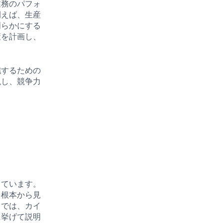
業務のパフォ
例えば、生産
明らかにする
策を計画し、
進
するための
現し、競争力
っています。
を根本から見
こでは、カイ
に挙げて説明