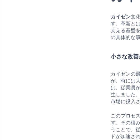
カイゼン
文
す。革新と
支える基盤
の具体的な
小さな改善
カイゼンの
が、時には
は、従業員
生しました
市場に投入
このプロセ
す。その積
うことで、
ドが加速さ