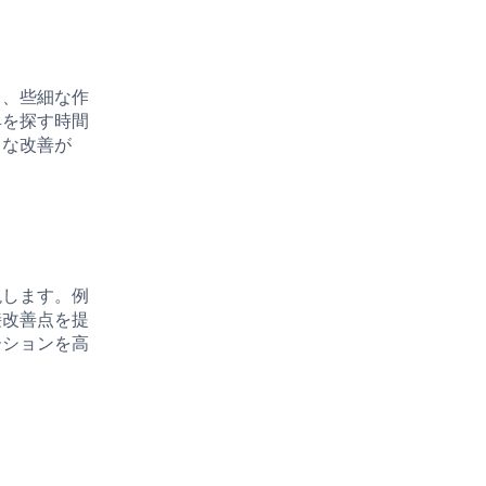
し、些細な作
具を探す時間
さな改善が
現します。例
接改善点を提
ーションを高