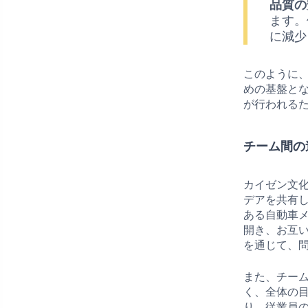
品質の
ます。
に減少
このように
めの基盤と
が行われる
チーム間の
カイゼン文
デアを共有
ある自動車
開き、お互
を通じて、
また、チー
く、全体の
り、従業員