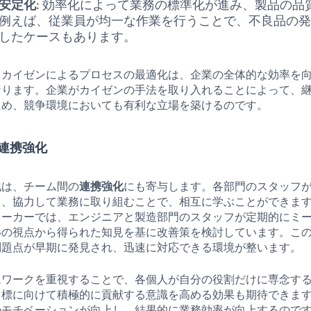
安定化
: 効率化によって業務の標準化が進み、製品の品
例えば、従業員が均一な作業を行うことで、不良品の
したケースもあります。
、カイゼンによるプロセスの最適化は、企業の全体的な効率を
なります。企業がカイゼンの手法を取り入れることによって、
ため、競争環境においても有利な立場を築けるのです。
連携強化
化は、チーム間の
連携強化
にも寄与します。各部門のスタッフ
し、協力して業務に取り組むことで、相互に学ぶことができま
メーカーでは、エンジニアと製造部門のスタッフが定期的にミ
いの視点から得られた知見を基に改善策を検討しています。こ
問題点が早期に発見され、迅速に対応できる環境が整います。
ムワークを重視することで、各個人が自分の役割だけに専念す
目標に向けて積極的に貢献する意識を高める効果も期待できま
のモチベーションが向上し、結果的に業務効率が向上するので