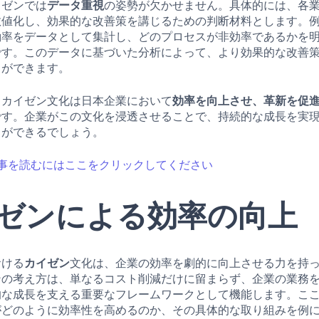
イゼンでは
データ重視
の姿勢が欠かせません。具体的には、各
数値化し、効果的な改善策を講じるための判断材料とします。
働率をデータとして集計し、どのプロセスが非効率であるかを
です。このデータに基づいた分析によって、より効果的な改善
とができます。
、カイゼン文化は日本企業において
効率を向上させ、革新を促
です。企業がこの文化を浸透させることで、持続的な成長を実
とができるでしょう。
事を読むにはここをクリックしてください
ゼンによる効率の向上
おける
カイゼン
文化は、企業の効率を劇的に向上させる力を持
ンの考え方は、単なるコスト削減だけに留まらず、企業の業務
的な成長を支える重要なフレームワークとして機能します。こ
がどのように効率性を高めるのか、その具体的な取り組みを例