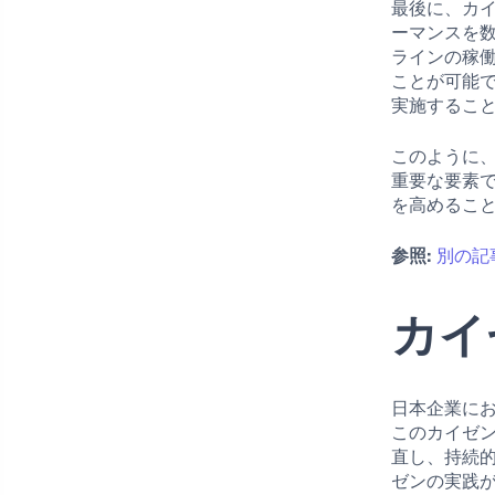
最後に、カ
ーマンスを
ラインの稼
ことが可能
実施するこ
このように
重要な要素
を高めるこ
参照:
別の記
カイ
日本企業に
このカイゼ
直し、持続
ゼンの実践