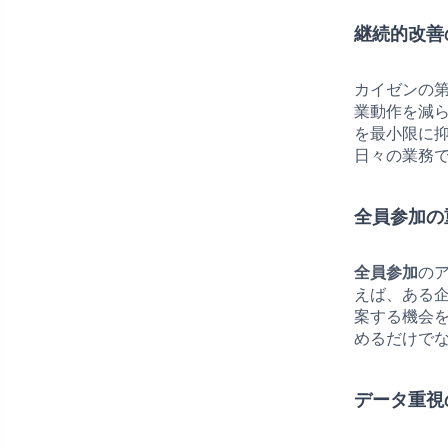
継続的改善
カイゼンの
業動作を減
を最小限に
日々の業務
全員参加の
全員参加
の
えば、ある
案する機会
めるだけで
データ重視