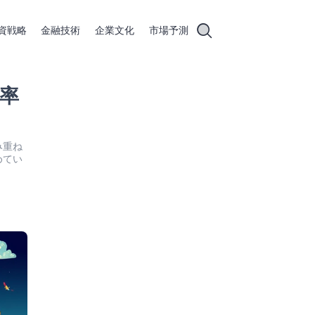
資戦略
金融技術
企業文化
市場予測
率
み重ね
めてい