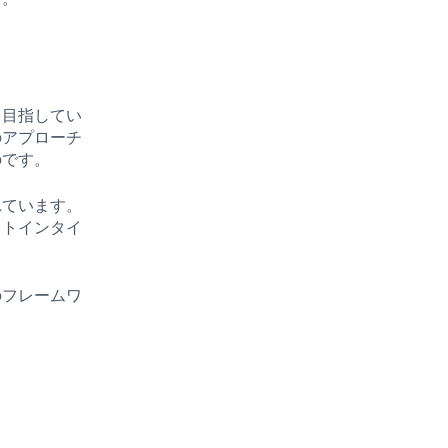
を目指してい
のアプローチ
のです。
れています。
ストインタイ
のフレームワ