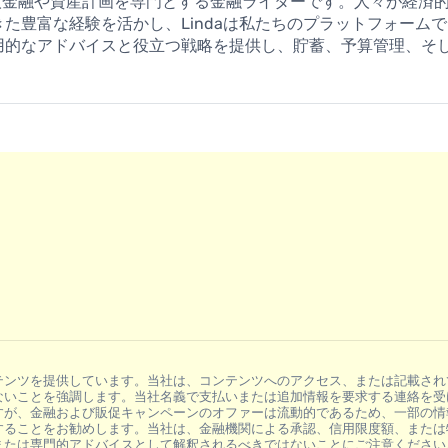
erは、個人金融や資産計画を専門とする金融ライターです。人々が経
た豊富な経験を活かし、Lindaは私たちのプラットフォーム
用的なアドバイスと役立つ戦略を提供し、貯蓄、予算管理、そ
テンツを提供しています。当社は、コンテンツへのアクセス、または記載され
ないことを強調します。当社名義で支払いまたは追加情報を要求する連絡を受
すが、金融および販促キャンペーンのオファーは流動的であるため、一部の情
することをお勧めします。当社は、金融機関による承認、信用限度額、または
または専門的アドバイスとして解釈されるべきではないことにご注意ください