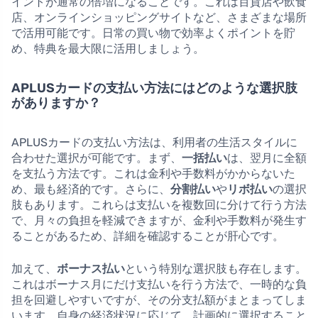
イントが通常の倍増になることです。これは百貨店や飲食
店、オンラインショッピングサイトなど、さまざまな場所
で活用可能です。日常の買い物で効率よくポイントを貯
め、特典を最大限に活用しましょう。
APLUSカードの支払い方法にはどのような選択肢
がありますか？
APLUSカードの支払い方法は、利用者の生活スタイルに
合わせた選択が可能です。まず、
一括払い
は、翌月に全額
を支払う方法です。これは金利や手数料がかからないた
め、最も経済的です。さらに、
分割払い
や
リボ払い
の選択
肢もあります。これらは支払いを複数回に分けて行う方法
で、月々の負担を軽減できますが、金利や手数料が発生す
ることがあるため、詳細を確認することが肝心です。
加えて、
ボーナス払い
という特別な選択肢も存在します。
これはボーナス月にだけ支払いを行う方法で、一時的な負
担を回避しやすいですが、その分支払額がまとまってしま
います。自身の経済状況に応じて、計画的に選択すること