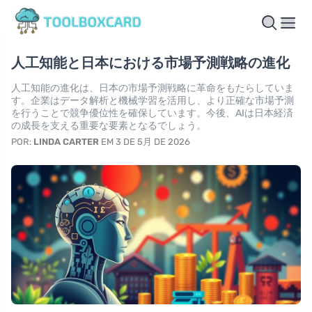
人工知能と日本における市場予測戦略の進化
人工知能の進化は、日本の市場予測戦略に革命をもたらしていま
す。企業はデータ解析と機械学習を活用し、より正確な市場予測
を行うことで競争優位性を確保しています。今後、AIは日本経済
の成長を支える重要な要素となるでしょう。
POR:
LINDA CARTER
EM 3 DE 5月 DE 2026