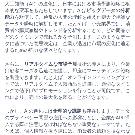
人工知能（AI）の進化は、日本における市場予測戦略に根
本的な変革をもたらしています。AIは
ビッグデータの分析
能力
を駆使して、通常の人間の理解を超えた膨大で複雑な
データを瞬時に解析します。たとえば、小売業界では、消
費者の購買履歴やトレンドを分析することで、どの商品が
どのタイミングで売れるかを予測します。このようなデー
タに基づいた意思決定は、企業が迅速に市場の変化に適応
するための強力な武器となります。
さらに、
リアルタイムな市場予測
技術の導入により、企業
は顧客ニーズを迅速に把握し、即座にマーケティング戦略
を調整できます。たとえば、オンラインショッピングサイ
トでは、リアルタイムで人気商品を追跡し、適切なタイミ
ングで値下げやプロモーションを行うことが可能です。こ
れにより、売上の最大化を図ることができます。
しかし、AIの進化には
倫理的な課題
も存在します。データ
のプライバシー問題や雇用への影響などは、企業がAIを導
入する際に注意しなければならない重要なテーマです。た
とえば、個人情報を扱う際には、消費者の信頼を損なわな